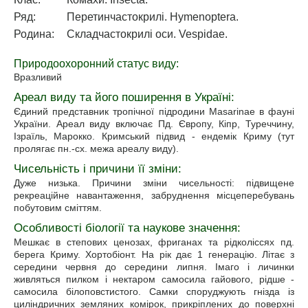
Ряд:
Перетинчастокрилі. Hymenoptera.
Родина:
Складчастокрилі оси. Vespidae.
Природоохоронний статус виду:
Вразливий
Ареал виду та його поширення в Україні:
Єдиний представник тропічної підродини Masarinae в фауні
України. Ареал виду включає Пд. Європу, Кіпр, Туреччину,
Ізраїль, Марокко. Кримський підвид - ендемік Криму (тут
пролягає пн.-сх. межа ареалу виду).
Чисельність i причини її зміни:
Дуже низька. Причини зміни чисельності: підвищене
рекреаційне навантаження, забруднення місцеперебувань
побутовим сміттям.
Особливості біології та наукове значення:
Мешкає в степових ценозах, фриганах та рідколіссях пд.
берега Криму. Хортобіонт. На рік дає 1 генерацію. Літає з
середини червня до середини липня. Імаго і личинки
живляться пилком і нектаром самосила гайового, рідше -
самосила білоповстистого. Самки споруджують гнізда із
циліндричних земляних комірок, прикріплених до поверхні