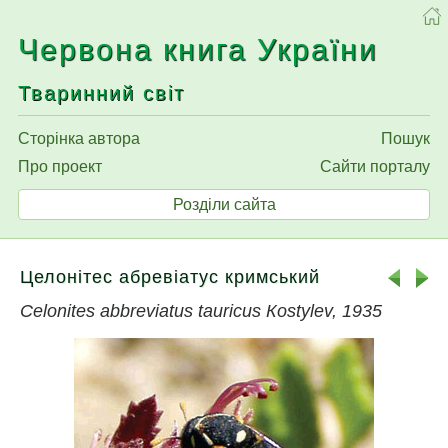
Червона книга України
Тваринний світ
Сторінка автора
Пошук
Про проект
Сайти порталу
Розділи сайта
Целонітес абревіатус кримський
Celonites abbreviatus tauricus Кostylev, 1935