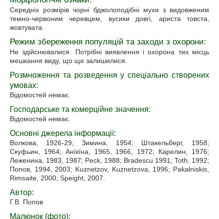
Середніх розмірів чорні бджолоподібні мухи з видовженим
темно-червоним черевцем, вусики довгі, ариста товста,
жовтувата.
Режим збереження популяцій та заходи з охорони:
Не здійснювалися. Потрібні виявлення і охорона тих місць
мешкання виду, що ще залишилися.
Розмноження та розведення у спеціально створених
умовах:
Відомостей немає.
Господарське та комерційне значення:
Відомостей немає.
Основні джерела інформації:
Волкова, 1926-29; Зимина, 1954; Штакельберг, 1958;
Скуфьин, 1964; Анїкїна, 1965, 1966, 1972; Карелин, 1976;
Леженина, 1983, 1987; Peck, 1988; Bradescu 1991; Toth, 1992;
Попов, 1994, 2003; Kuznetzov, Kuznetzova, 1996; Pakalniskis,
Rimsaite, 2000; Speight, 2007.
Автор:
Г.В. Попов
Малюнок (фото):