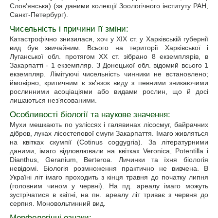
Слов'янська) (за даними колекції Зоологічного інституту РАН,
Санкт-Петербург).
Чисельність i причини її зміни:
Катастрофічно знизилася, хоч у XIX ст. у Харківській губернії
вид був звичайним. Всього на території Харківської і
Луганської обл. протягом XX ст. зібрано 8 екземплярів, в
Закарпатті - 1 екземпляр. З Донецької обл. відомий всього 1
екземпляр. Лімітуючі чисельність чинники не встановлено;
ймовірно, критичним є зв'язок виду з певними зникаючими
рослинними асоціаціями або видами рослин, що й досі
лишаються нез'ясованими.
Особливості біології та наукове значення:
Мухи мешкають по узліссях і галявинах лісосмуг, байрачних
дібров, луках лісостепової смуги Закарпаття. Імаго живляться
на квітках скумпії (Cotinus coggygria). За літературними
даними, імаго відловлювали на квітках Veronica, Potentilla і
Dianthus, Geranium, Berteroa. Личинки та їхня біологія
невідомі. Біологія розмноження практично не вивчена. В
Україні літ імаго проходить з кінця травня до початку липня
(головним чином у червні). На пд. ареалу імаго можуть
зустрічатися в квітні, на пн. ареалу літ триває з червня до
серпня. Моновольтинний вид.
Морфологічні ознаки: