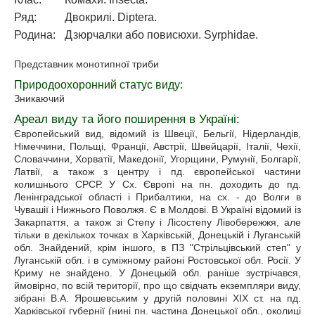
Ряд:
Двокрилі. Diptera.
Родина:
Дзюрчалки або повисюхи. Syrphidae.
Представник монотипної триби
Природоохоронний статус виду:
Зникаючий
Ареал виду та його поширення в Україні:
Європейський вид, відомий із Швеції, Бельгії, Нідерландів,
Німеччини, Польщі, Франції, Австрії, Швейцарії, Італії, Чехії,
Словаччини, Хорватії, Македонії, Угорщини, Румунії, Болгарії,
Латвії, а також з центру і пд. європейської частини
колишнього СРСР. У Сх. Європі на пн. доходить до пд.
Ленінградської області і Прибалтики, на сх. - до Волги в
Чувашії і Нижнього Поволжя. Є в Молдові. В Україні відомий із
Закарпаття, а також зі Степу і Лісостепу Лівобережжя, але
тільки в декількох точках в Харківській, Донецькій і Луганській
обл. Знайдений, крім іншого, в ПЗ "Стрільцівський степ" у
Луганській обл. і в суміжному районі Ростовської обл. Росії. У
Криму не знайдено. У Донецькій обл. раніше зустрічався,
ймовірно, по всій території, про що свідчать екземпляри виду,
зібрані В.А. Ярошевським у другій половині XIX ст. на пд.
Харківської губернії (нині пн. частина Донецької обл., околиці