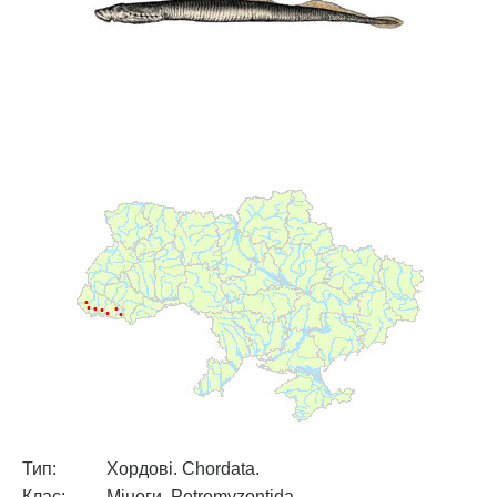
Тип:
Хордові. Chordata.
Клас:
Міноги. Petromyzontida.