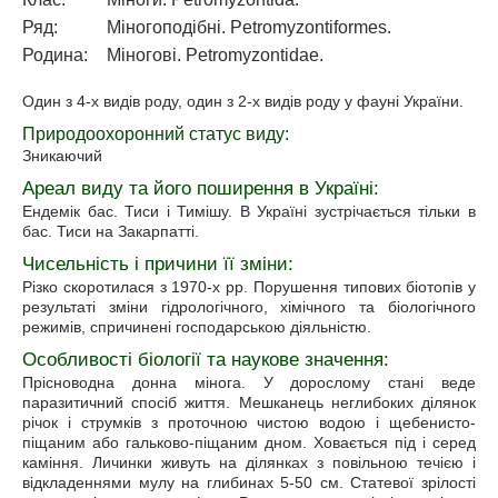
Ряд:
Міногоподібні. Petromyzontiformes.
Родина:
Міногові. Petromyzontidae.
Один з 4-х видів роду, один з 2-х видів роду у фауні України.
Природоохоронний статус виду:
Зникаючий
Ареал виду та його поширення в Україні:
Ендемік бас. Тиси і Тимішу. В Україні зустрічається тільки в
бас. Тиси на Закарпатті.
Чисельність i причини її зміни:
Різко скоротилася з 1970-х pр. Порушення типових біотопів у
результаті зміни гідрологічного, хімічного та біологічного
режимів, спричинені господарською діяльністю.
Особливості біології та наукове значення:
Прісноводна донна мінога. У дорослому стані веде
паразитичний спосіб життя. Мешканець неглибоких ділянок
річок і струмків з проточною чистою водою і щебенисто-
піщаним або гальково-піщаним дном. Ховається під і серед
каміння. Личинки живуть на ділянках з повільною течією і
відкладеннями мулу на глибинах 5-50 см. Статевої зрілості