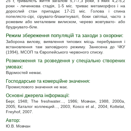
25 г, тривалість життя загалом 5,7-7,3 роки, з яких 4,2-5,2
роки - личинкова стадія, 1-5 міс. триває метаморфоз і на
дорослий стан припадає 17-21 міс. Голова і спина
попелясто-сірі, сірувато-блакитнуваті, боки світліші, часто з
рожевим або металевим вилиском, черево жовтувато- або
бруднувато-біле.
Режим збереження популяцій та заходи з охорони:
Заборона вилову, виявлення типових місць перебування і
встановлення там заповідного режиму. Занесена до ЧКУ
(1994), МСОП та Європейського червоного списку.
Розмноження та розведення у спеціально створених
умовах:
Відомостей немає.
Господарське та комерційне значення:
Промислового значення не має.
Основні джерела інформації:
Берг, 1948; The freshwater..., 1986; Мовчан, 1988, 2000а,
2005; Каталог коллекций..., 2003; Kosco et al., 2004; Kottelat,
Freyhof, 2007.
Автор:
Ю.В. Мовчан