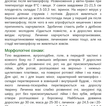
досягає після метаморфозу. Розмноження у квітні-травні при
температурі води 8°С і вище. У самок завдовжки 21-21,5 см
плодючість складає 7,5-10,3 тис. ікринок. На нерест мігрує у
верхні ділянки струмків і потічків. Дорослі живляться з
березня-квітня до жовтня-листопада лише у перший рік після
метаморфозу, після чого в них атрофується кишечник і вони
припиняють харчуватися. Здобиччю стають риби з дрібною
лускою: молодняк з'їдається повністю, а в дорослих вона
виїдає нутрощі. Личинки харчуються мікроорганізмами,
малощетинковими червами, личинками комах тощо, але на
стадії метаморфозу не живляться зовсім.
Морфологічні ознаки:
Тіло видовжене, вугроподібне, голе, в передній частині з
кожного боку по 7 зовнішніх зябрових отворів. У дорослих
особин добре розвинені очі, рот, на дні присмоктувальної
лійки, зуби рогові, розташовані на верхньо- і нижньо-
щелепових платівках, на поверхні ротової лійки і на язиці.
Для цієї, як і для інших міног, характерний метаморфоз -
складні перетворення в зовнішній і внутрішній будові, - після
якого личинка-піскорийка перетворюється на дорослу
тварину. Личинка має слабко розвинені очі, занурені під
шкіру, рот без присмоктувальної лійки і без зубів, зяброві
отвори розташовані у борозенці. Найбільша довжина
дорослих до 30 см, маса до 25-30 г, личинок - до 24,5 см і 20-