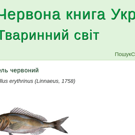
Червона книга Ук
Тваринний світ
Пошук
С
ель червоний
lus erythrinus (Linnaeus, 1758)