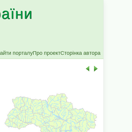
раїни
айти порталу
Про проект
Сторінка автора