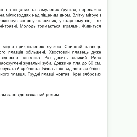
гів на піщаних та замулених ґрунтах, переважно
на мілководдях над піщаним дном. Влітку мігрує з
кціонує спершу як яєчник, у старшому віці - як
тні-травні. Молодь тримається зграями. Живиться
іру міцно прикріпленою лускою. Спинний плавець
вого плавців збільшені. Хвостовий плавець дуже
 відносно невелика. Рот досить великий. Рило
 заокруглені жувальні зуби. Довжина тіла до 60 см.
вувата й срібляста. Бічна лінія виділяється блідо-
ного плавця. Грудні плавці жовтаві. Краї зябрових
там заповіднозаказний режим.