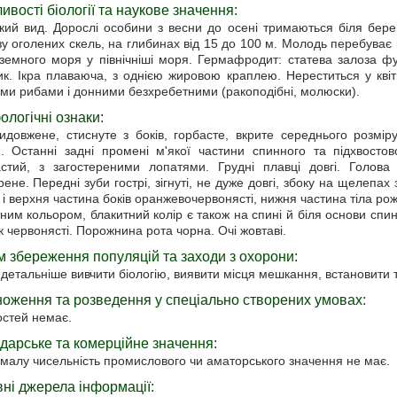
ивості біології та наукове значення:
кий вид. Дорослі особини з весни до осені тримаються біля бере
у оголених скель, на глибинах від 15 до 100 м. Молодь перебуває 
емного моря у північніші моря. Гермафродит: статева залоза фун
ик. Ікра плаваюча, з однією жировою краплею. Нереститься у кві
ми рибами і донними безхребетними (ракоподібні, молюски).
логічні ознаки:
видовжене, стиснуте з боків, горбасте, вкрите середнього розм
й. Останні задні промені м'якої частини спинного та підхвосто
астий, з загостереними лопатями. Грудні плавці довгі. Голова
рене. Передні зуби гострі, зігнуті, не дуже довгі, збоку на щелепах
і верхня частина боків оранжевочервонясті, нижня частина тіла роже
ним кольором, блакитний колір є також на спині й біля основи спин
 червонясті. Порожнина рота чорна. Очі жовтаві.
 збереження популяцій та заходи з охорони:
детальніше вивчити біологію, виявити місця мешкання, встановити 
оження та розведення у спеціально створених умовах:
остей немає.
дарське та комерційне значення:
малу чисельність промислового чи аматорського значення не має.
ні джерела інформації: