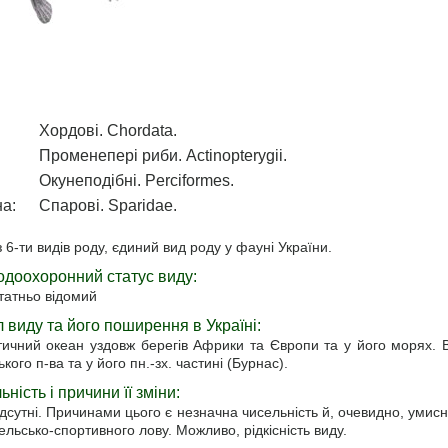
Хордові. Chordata.
Променепері риби. Actinopterygii.
Окунеподібні. Perciformes.
а:
Спарові. Sparidae.
 6-ти видів роду, єдиний вид роду у фауні України.
доохоронний статус виду:
татньо відомий
 виду та його поширення в Україні:
ичний океан уздовж берегів Африки та Європи та у його морях. В
кого п-ва та у його пн.-зх. частині (Бурнас).
ність i причини її зміни:
ідсутні. Причинами цього є незначна чисельність й, очевидно, уми
льсько-спортивного лову. Можливо, рідкісність виду.