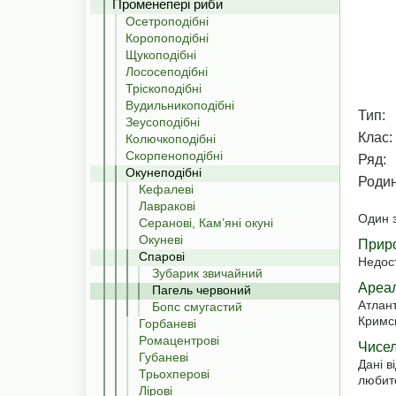
Променепері риби
Осетроподібні
Коропоподібні
Щукоподібні
Лососеподібні
Тріскоподібні
Вудильникоподібні
Тип:
Зеусоподібні
Клас:
Колючкоподібні
Скорпеноподібні
Ряд:
Окунеподібні
Родин
Кефалеві
Лавракові
Один з
Серанові, Кам’яні окуні
Окуневі
Приро
Спарові
Недос
Зубарик звичайний
Ареал
Пагель червоний
Атлант
Бопс смугастий
Кримсь
Горбаневі
Pомацентрові
Чисель
Губаневі
Дані в
Трьохперові
любите
Лірові