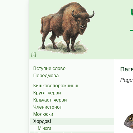
Вступне слово
Паг
Передмова
Pagel
Кишковопорожнинні
Круглі черви
Кільчасті черви
Членистоногі
Молюски
Хордові
Міноги