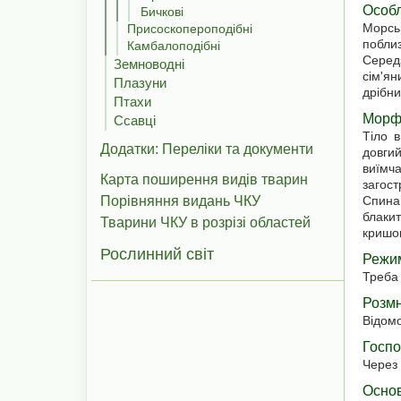
Особл
Бичкові
Морсь
Присоскопероподібні
поблиз
Камбалоподібні
Середз
Земноводні
сім'ян
Плазуни
дрібни
Птахи
Морфо
Ссавці
Тіло 
Додатки: Переліки та документи
довги
виїмч
Карта поширення видів тварин
загост
Порівняння видань ЧКУ
Спина 
блакит
Тварини ЧКУ в розрізі областей
кришок
Рослинний світ
Режим
Треба 
Розмн
Відом
Госпо
Через 
Основ