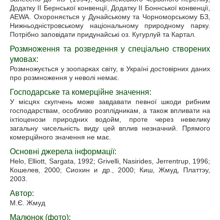
Додатку II Бернської конвенції, Додатку II Боннської конвенції,
AEWA. Охороняється у Дунайському та Чорноморському БЗ,
Нижньодністровському національному природному парку.
Потрібно заповідати придунайські оз. Кугурлуй та Картал.
Розмноження та розведення у спеціально створених
умовах:
Розмножується у зоопарках світу, в Україні достовірних даних
про розмноження у неволі немає.
Господарське та комерційне значення:
У місцях скупчень може завдавати певної шкоди рибним
господарствам, особливо розплідникам, а також впливати на
іхтіоценози природних водойм, проте через невелику
загальну чисельність виду цей вплив незначний. Прямого
комерційного значення не має.
Основні джерела інформації:
Helo, Elliott, Sargata, 1992; Grivelli, Nasirides, Jerrentrup, 1996;
Кошелев, 2000; Сиохин и др., 2000; Киш, Жмуд, Платтэу,
2003.
Автор:
М.Є. Жмуд
Малюнок (фото):