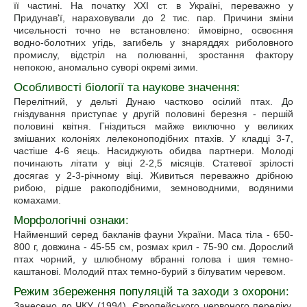
її частині. На початку XXI ст. в Україні, переважно у
Придунав'ї, нараховували до 2 тис. пар. Причини зміни
чисельності точно не встановлено: ймовірно, освоєння
водно-болотних угідь, загибель у знаряддях риболовного
промислу, відстріл на полюванні, зростання фактору
непокою, аномально суворі окремі зими.
Особливості біології та наукове значення:
Перелітний, у дельті Дунаю частково осілий птах. До
гніздування приступає у другій половині березня - першій
половині квітня. Гніздиться майже виключно у великих
змішаних колоніях лелеконоподібних птахів. У кладці 3-7,
частіше 4-6 яєць. Насиджують обидва партнери. Молоді
починають літати у віці 2-2,5 місяців. Статевої зрілості
досягає у 2-3-річному віці. Живиться переважно дрібною
рибою, рідше ракоподібними, земноводними, водяними
комахами.
Морфологічні ознаки:
Найменший серед бакланів фауни України. Маса тіла - 650-
800 г, довжина - 45-55 см, розмах крил - 75-90 см. Дорослий
птах чорний, у шлюбному вбранні голова і шия темно-
каштанові. Молодий птах темно-бурий з білуватим черевом.
Режим збереження популяцій та заходи з охорони:
Занесено до ЧКУ (1994), Європейського червоного переліку,