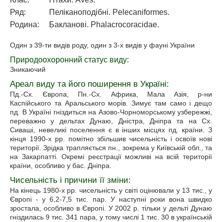
Ряд:
Пеліканоподібні. Pelecaniformes.
Родина:
Бакланові. Phalacrocoracidae.
Один з 39-ти видів роду, один з 3-х видів у фауні України
Природоохоронний статус виду:
Зникаючий
Ареал виду та його поширення в Україні:
Пд.-Сх. Європа, Пн.-Сх. Африка, Мала Азія, р-ни
Каспійського та Аральського морів. Зимує там само і дещо
пд. В Україні гніздиться на Азово-Чорноморському узбережжі,
переважно у дельтах Дунаю, Дністра, Дніпра та на Сх.
Сиваші, невеликі поселення є в інших місцях пд. країни. З
кінця 1990-х рр. помітно збільшив чисельність і освоїв нові
території. Зрідка трапляється пн., зокрема у Київській обл., та
на Закарпатті. Окремі реєстрації можливі на всій території
країни, особливо у бас. Дніпра.
Чисельність i причини її зміни:
На кінець 1980-х рр. чисельність у світі оцінювали у 13 тис., у
Європі - у 6,2-7,5 тис. пар. У наступні роки вона швидко
зростала, особливо в Європі. У 2002 р. тільки у дельті Дунаю
гніздилась 9 тис. 341 пара, у тому числі 1 тис. 30 в українській